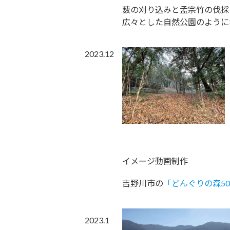
薮の刈り込みと孟宗竹の伐採
広々とした自然公園のように
2023.12
イメージ動画制作
吉野川市の
「どんぐりの森5
2023.1