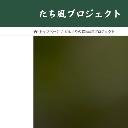
コ
ナ
ン
ビ
テ
ゲ
ン
ー
ツ
シ
トップページ
どんぐりの森500年プロジェクト
へ
ョ
ス
ン
キ
に
ッ
移
プ
動