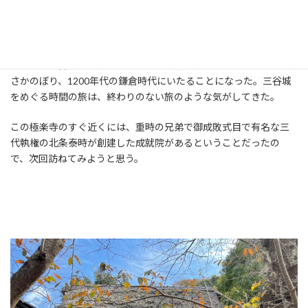
ら、36歳で出家を遂げ、善光寺に遁世して所領を没収された、と
あるから、父と同じような生き方を目指していたふうにも見え
る。
これで、三谷城址保存プロジェクトは戦国時代からさらに300年を
さかのぼり、1200年代の鎌倉時代にいたることになった。三谷城
をめぐる時間の旅は、終わりのない旅のような気がしてきた。
この極楽寺のすぐ近くには、重時の兄弟で御成敗式目で有名な三
代執権の北条泰時が創建した成就院があるということだったの
で、次回訪ねてみようと思う。