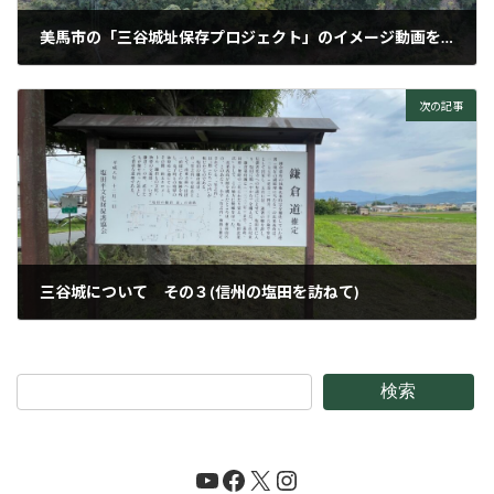
美馬市の「三谷城址保存プロジェクト」のイメージ動画を作りました
2023年1月16日
次の記事
三谷城について その３(信州の塩田を訪ねて)
2023年6月24日
検索
YouTube
Facebook
X
Instagram